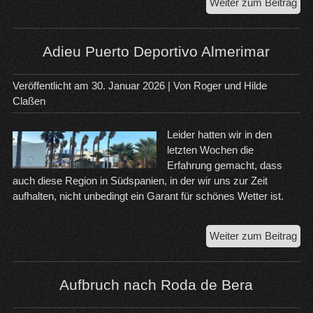
202
Weiter zum Beitrag
Ein
ne
Jah
Adieu Puerto Deportivo Almerimar
un
ein
Veröffentlicht am
30. Januar 2026
| Von
Roger und Hilde
Rüc
Claßen
Leider hatten wir in den
letzten Wochen die
Erfahrung gemacht, dass
auch diese Region in Südspanien, in der wir uns zur Zeit
aufhalten, nicht unbedingt ein Garant für schönes Wetter ist.
Adi
Weiter zum Beitrag
Pue
Dep
Alm
Aufbruch nach Roda de Bera