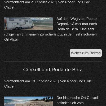
Veröffentlicht am
2. Februar 2026
| Von
Roger und Hilde
Claßen
Auf dem Weg vom Puerto
Deportivo Almerimar nach
Roda de Bera. Eine sehr
ruhige Fahrt mit einem Zwischenstopp in dem sehr schönen
Ort Alcoi.
Auf
Weiter zum Beitrag
na
Ro
de
Creixell und Roda de Bera
Ber
Veröffentlicht am
18. Februar 2026
| Von
Roger und Hilde
Claßen
Der historische Ort Creixell
befindet sich vom