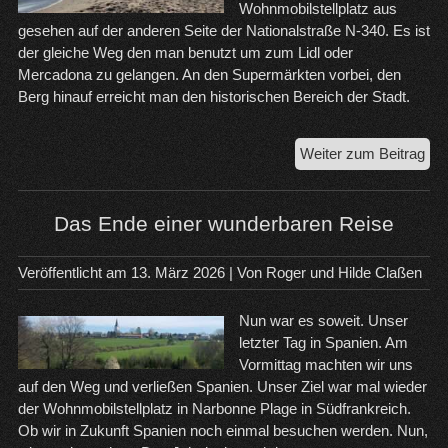
Wohnmobilstellplatz aus
gesehen auf der anderen Seite der Nationalstraße N-340. Es ist
der gleiche Weg den man benutzt um zum Lidl oder
Mercadona zu gelangen. An den Supermärkten vorbei, den
Berg hinauf erreicht man den historischen Bereich der Stadt.
Cre
Weiter zum Beitrag
un
Ro
de
Das Ende einer wunderbaren Reise
Ber
Veröffentlicht am
13. März 2026
| Von
Roger und Hilde Claßen
Nun war es soweit. Unser
letzter Tag in Spanien. Am
Vormittag machten wir uns
auf den Weg und verließen Spanien. Unser Ziel war mal wieder
der Wohnmobilstellplatz in Narbonne Plage in Südfrankreich.
Ob wir in Zukunft Spanien noch einmal besuchen werden. Nun,