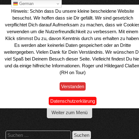
Skip
German
to
Hinweis: Schön dass Du unsere kleine bescheidene Website
content
besuchst. Wir hoffen dass sie Dir gefällt. Wir sind gesetzlich
verpflichtet Dich darauf Aufmerksam zu machen, dass wir Cookie
verwenden um die Nutzerfreundlichkeit zu verbessern. Mit einem
Klick stimmst Du zu, davon Kenntnis durch uns erhalten zu haben
Es werden aber keinerlei Daten gespeichert oder an Dritte
weitergegeben. Vielen Dank für Dein Verständnis. Wir wünschen D
viel Spaß bei Deinem Besuch dieser Seite. Vielleicht findest Du hie
und da einige hilfreiche Informationen. Roger und Hildegard Claße
(RH on Tour)
Verstanden
Wohnmobil Reiseblog Roger & Hilde
Datenschutzerklärung
Weiter zum Menü
Suchen