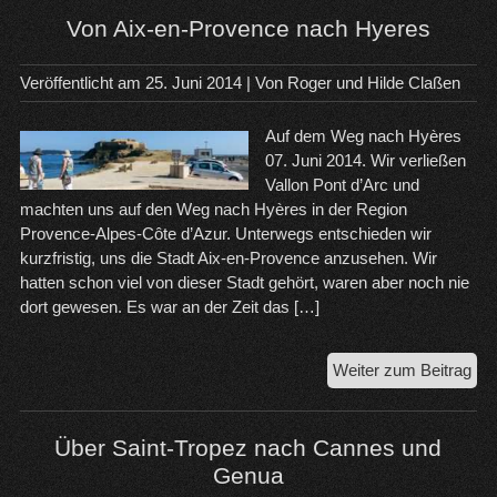
un
Von Aix-en-Provence nach Hyeres
die
Rep
Veröffentlicht am
25. Juni 2014
| Von
Roger und Hilde Claßen
Auf dem Weg nach Hyères
07. Juni 2014. Wir verließen
Vallon Pont d’Arc und
machten uns auf den Weg nach Hyères in der Region
Provence-Alpes-Côte d’Azur. Unterwegs entschieden wir
kurzfristig, uns die Stadt Aix-en-Provence anzusehen. Wir
hatten schon viel von dieser Stadt gehört, waren aber noch nie
dort gewesen. Es war an der Zeit das […]
Vo
Weiter zum Beitrag
Aix
en-
Pro
Über Saint-Tropez nach Cannes und
na
Genua
Hy