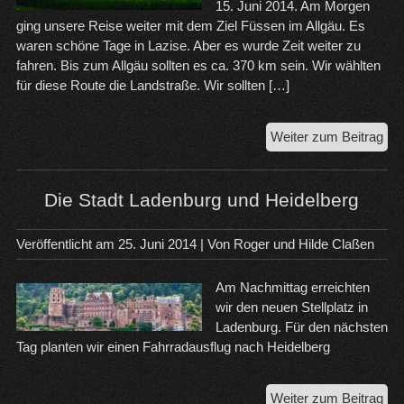
15. Juni 2014. Am Morgen
ging unsere Reise weiter mit dem Ziel Füssen im Allgäu. Es
waren schöne Tage in Lazise. Aber es wurde Zeit weiter zu
fahren. Bis zum Allgäu sollten es ca. 370 km sein. Wir wählten
für diese Route die Landstraße. Wir sollten […]
Füs
Weiter zum Beitrag
Da
Sch
Neu
Die Stadt Ladenburg und Heidelberg
un
der
Veröffentlicht am
25. Juni 2014
| Von
Roger und Hilde Claßen
Teg
Am Nachmittag erreichten
wir den neuen Stellplatz in
Ladenburg. Für den nächsten
Tag planten wir einen Fahrradausflug nach Heidelberg
Die
Weiter zum Beitrag