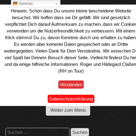
Skip
German
to
Hinweis: Schön dass Du unsere kleine bescheidene Website
content
besuchst. Wir hoffen dass sie Dir gefällt. Wir sind gesetzlich
verpflichtet Dich darauf Aufmerksam zu machen, dass wir Cookie
verwenden um die Nutzerfreundlichkeit zu verbessern. Mit einem
Klick stimmst Du zu, davon Kenntnis durch uns erhalten zu haben
Es werden aber keinerlei Daten gespeichert oder an Dritte
weitergegeben. Vielen Dank für Dein Verständnis. Wir wünschen D
viel Spaß bei Deinem Besuch dieser Seite. Vielleicht findest Du hie
und da einige hilfreiche Informationen. Roger und Hildegard Claße
(RH on Tour)
Verstanden
Wohnmobil Reiseblog Roger & Hilde
Datenschutzerklärung
Weiter zum Menü
Suchen