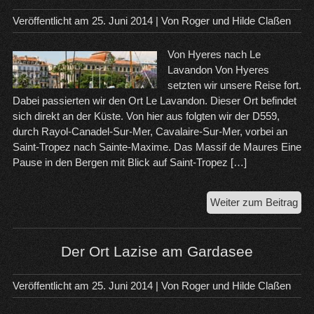
Veröffentlicht am
25. Juni 2014
| Von
Roger und Hilde Claßen
Von Hyeres nach Le
Lavandon Von Hyeres
setzten wir unsere Reise fort.
Dabei passierten wir den Ort Le Lavandon. Dieser Ort befindet
sich direkt an der Küste. Von hier aus folgten wir der D559,
durch Rayol-Canadel-Sur-Mer, Cavalaire-Sur-Mer, vorbei an
Saint-Tropez nach Sainte-Maxime. Das Massif de Maures Eine
Pause in den Bergen mit Blick auf Saint-Tropez […]
Üb
Weiter zum Beitrag
Sai
Tro
na
Der Ort Lazise am Gardasee
Ca
un
Veröffentlicht am
25. Juni 2014
| Von
Roger und Hilde Claßen
Ge