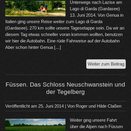
Unterwegs nach Lazise am
Lago di Garda (Gardasee)
13. Juni 2014. Von Genua in
Italien ging unsere Reise weiter zum Lago di Garda
(Gardasee). 270 km sollte unsere Tagesetappe sein. Da wir an
diesem Tag etwas schneller voran kommen wollten, benutzen
wir hier die Autobahn. Eine rüde Fahrweise auf der Autobahn
Aber schon hinter Genua […]
De
Weiter zum Beitrag
Ort
Laz
am
Füssen. Das Schloss Neuschwanstein und
Ga
der Tegelberg
Veröffentlicht am
25. Juni 2014
| Von
Roger und Hilde Claßen
Weiter ging unsere Fahrt
über die Alpen nach Füssen