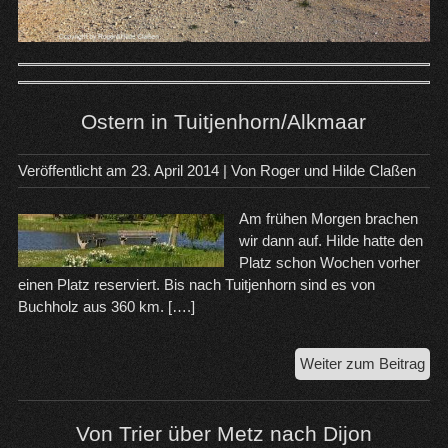
Ostern in Tuitjenhorn/Alkmaar
Veröffentlicht am
23. April 2014
| Von
Roger und Hilde Claßen
Am frühen Morgen brachen
wir dann auf. Hilde hatte den
Platz schon Wochen vorher
einen Platz reserviert. Bis nach Tuitjenhorn sind es von
Buchholz aus 360 km. [….]
Ost
Weiter zum Beitrag
in
Tui
Von Trier über Metz nach Dijon