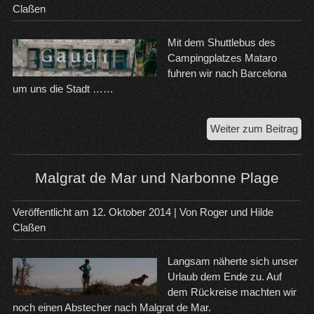
Claßen
Mit dem Shuttlebus des
Campingplatzes Mataro
fuhren wir nach Barcelona
um uns die Stadt ……
Bar
Weiter zum Beitrag
ein
wu
Sta
Malgrat de Mar und Narbonne Plage
Veröffentlicht am
12. Oktober 2014
| Von
Roger und Hilde
Claßen
Langsam näherte sich unser
Urlaub dem Ende zu. Auf
dem Rückreise machten wir
noch einen Abstecher nach Malgrat de Mar.