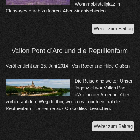
Wohnmobilstellplatz in
Clansayes durch zu fahren. Aber wir entschieden …..
Vo
Weiter zum Beitrag
Me
übe
Pel
Vallon Pont d’Arc und die Reptilienfarm
na
Cla
Veröffentlicht am
25. Juni 2014
| Von
Roger und Hilde Claßen
Die Reise ging weiter. Unser
Tagesziel war Vallon Pont
d’Arc an der Ardeche. Aber
vorher, auf dem Weg dorthin, wollten wir noch einmal die
Reptilienfarm “La Ferme aux Crocodiles” besuchen.
Val
Weiter zum Beitrag
Pon
d’A