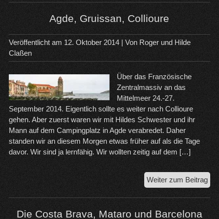
fra
Zen
Agde, Gruissan, Collioure
Veröffentlicht am
12. Oktober 2014
| Von
Roger und Hilde
Claßen
Über das Französische
Zentralmassiv an das
Mittelmeer 24.-27.
September 2014. Eigentlich sollte es weiter nach Collioure
gehen. Aber zuerst waren wir mit Hildes Schwester und ihr
Mann auf dem Campingplatz in Agde verabredet. Daher
standen wir an diesem Morgen etwas früher auf als die Tage
davor. Wir sind ja lernfähig. Wir wollten zeitig auf dem […]
Agd
Weiter zum Beitrag
Gru
Col
Die Costa Brava, Mataro und Barcelona