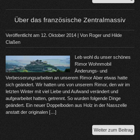
Sta
Lad
un
Über das französische Zentralmassiv
Hei
Veröffentlicht am
12. Oktober 2014
| Von
Roger und Hilde
Claßen
Leb wohl du unser schönes
Rimor Wohnmobil
Änderungs- und
Verbesserungsarbeiten an unserem Rimor Aber etwas hatte
sich geändert. Wir hatten uns von unserem Rimor, den wir im
letzten Winter mit viel Liebe und Aufwand verändert und
aufgearbeitet hatten, getrennt. So wurden folgende Dinge
geändert. Ein neuer Doppelboden aus Holz in der Nasszelle
anstatt der originalen […]
Üb
Weiter zum Beitrag
da