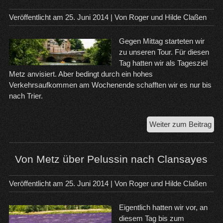
Veröffentlicht am
25. Juni 2014
| Von
Roger und Hilde Claßen
Gegen Mittag starteten wir
zu unseren Tour. Für diesen
Tag hatten wir als Tagesziel
Metz anvisiert. Aber bedingt durch ein hohes
Verkehrsaufkommen am Wochenende schafften wir es nur bis
nach Trier.
Vo
Weiter zum Beitrag
Trie
übe
Me
Von Metz über Pelussin nach Clansayes
na
Dij
Veröffentlicht am
25. Juni 2014
| Von
Roger und Hilde Claßen
Eigentlich hatten wir vor, an
diesem Tag bis zum