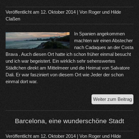
Veröffentlicht am
12. Oktober 2014
| Von
Roger und Hilde
Claßen
In Spanien angekommen
machten wir einen Abstecher
nach Cadaques an der Costa
Brava . Auch diesen Ort hatte ich schon früher einmal besucht
und ich war begeistert. Ein wirklich sehr sehenswertes
Städtchen direkt am Mittelmeer und die Heimat von Salvatore
Dali. Er war fasziniert von diesem Ort wie Jeder der schon
einmal dort war.
Die
Weiter zum Beitrag
Cos
Bra
Mat
Barcelona, eine wunderschöne Stadt
un
Bar
Veröffentlicht am
12. Oktober 2014
| Von
Roger und Hilde