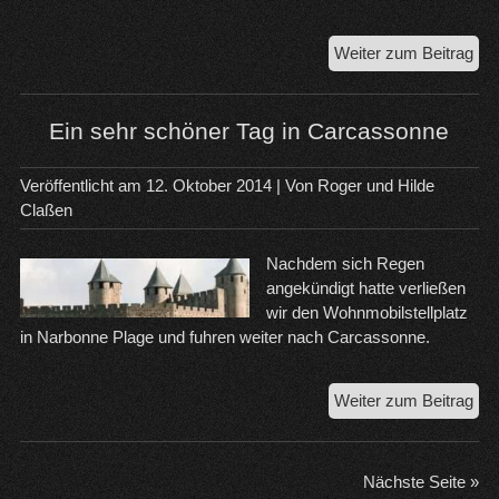
Mal
Weiter zum Beitrag
de
Ma
un
Ein sehr schöner Tag in Carcassonne
Na
Pla
Veröffentlicht am
12. Oktober 2014
| Von
Roger und Hilde
Claßen
Nachdem sich Regen
angekündigt hatte verließen
wir den Wohnmobilstellplatz
in Narbonne Plage und fuhren weiter nach Carcassonne.
Ein
Weiter zum Beitrag
seh
sch
Tag
Nächste Seite »
in