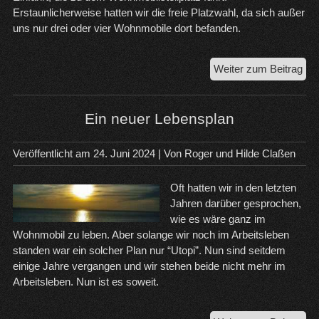
Erstaunlicherweise hatten wir die freie Platzwahl, da sich außer
uns nur drei oder vier Wohnmobile dort befanden.
Ein
Weiter zum Beitrag
sc
Tag
in
Ein neuer Lebensplan
Mu
Veröffentlicht am
24. Juni 2024
| Von
Roger und Hilde Claßen
Oft hatten wir in den letzten
Jahren darüber gesprochen,
wie es wäre ganz im
Wohnmobil zu leben. Aber solange wir noch im Arbeitsleben
standen war ein solcher Plan nur “Utopi”. Nun sind seitdem
einige Jahre vergangen und wir stehen beide nicht mehr im
Arbeitsleben. Nun ist es soweit.