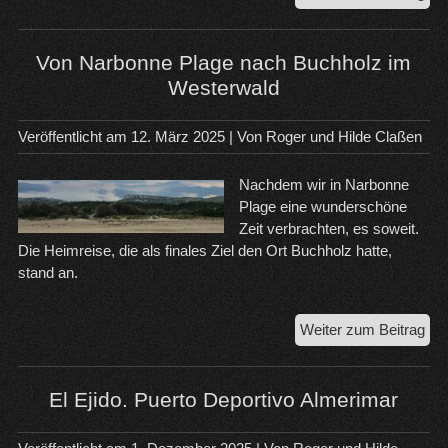
Alm
na
Ro
Von Narbonne Plage nach Buchholz im
de
Westerwald
Ber
Veröffentlicht am
12. März 2025
| Von
Roger und Hilde Claßen
Nachdem wir in Narbonne
Plage eine wunderschöne
Zeit verbrachten, es soweit.
Die Heimreise, die als finales Ziel den Ort Buchholz hatte,
stand an.
Vo
Weiter zum Beitrag
Na
Pla
na
El Ejido. Puerto Deportivo Almerimar
Buc
im