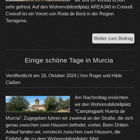
sehr gefreut. Auf den Wohnmobilstellplatz AREA340 in Creixell.
Creixell ist ein Vorort von Roda de Berá in der Region
Tarragona.
Wun
Weiter zum Beitrag
Wie
ein
in
Einige schöne Tage in Murcia
Ro
de
Veröffentlicht am
18. Oktober 2024
| Von
Roger und Hilde
Ber
Claßen
Am Nachmittag erreichten
wir den Wohnmobilstellplatz
“Campingpark Huerta de
Murcia”. Zugegeben fuhren wir zweimal an der Straße, die sich
genau zwischen zwei Häusern befindet, vorbei. Beim Dritten
Anlauf fanden wir, versteckt zwischen zwei Häusern, die
Einfahrt, die zu dem Wohnmobilstellplatz führt.