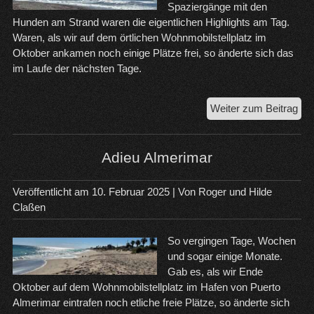
Spaziergänge mit den
Hunden am Strand waren die eigentlichen Highlights am Tag.
Waren, als wir auf dem örtlichen Wohnmobilstellplatz im
Oktober ankamen noch einige Plätze frei, so änderte sich das
im Laufe der nächsten Tage.
Wu
Weiter zum Beitrag
Tag
in
Pue
Adieu Almerimar
Alm
Veröffentlicht am
10. Februar 2025
| Von
Roger und Hilde
Claßen
So vergingen Tage, Wochen
und sogar einige Monate.
Gab es, als wir Ende
Oktober auf dem Wohnmobilstellplatz im Hafen von Puerto
Almerimar eintrafen noch etliche freie Plätze, so änderte sich