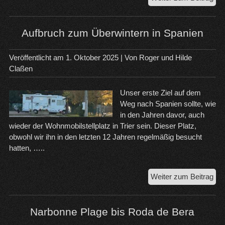
So
auf
un
Aufbruch zum Überwintern in Spanien
pri
Woh
Veröffentlicht am
1. Oktober 2025
| Von
Roger und Hilde
Claßen
Unser erste Ziel auf dem
Weg nach Spanien sollte, wie
in den Jahren davor, auch
wieder der Wohnmobilstellplatz in Trier sein. Dieser Platz,
obwohl wir ihn in den letzten 12 Jahren regelmäßig besucht
hatten, …..
Auf
Weiter zum Beitrag
zu
Übe
in
Narbonne Plage bis Roda de Bera
Spa