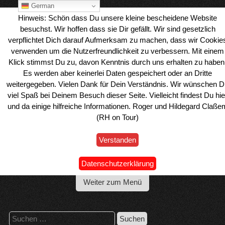
Skip
German
to
Hinweis: Schön dass Du unsere kleine bescheidene Website
content
besuchst. Wir hoffen dass sie Dir gefällt. Wir sind gesetzlich
verpflichtet Dich darauf Aufmerksam zu machen, dass wir Cookie
verwenden um die Nutzerfreundlichkeit zu verbessern. Mit einem
Klick stimmst Du zu, davon Kenntnis durch uns erhalten zu haben
Es werden aber keinerlei Daten gespeichert oder an Dritte
weitergegeben. Vielen Dank für Dein Verständnis. Wir wünschen D
viel Spaß bei Deinem Besuch dieser Seite. Vielleicht findest Du hie
und da einige hilfreiche Informationen. Roger und Hildegard Claße
(RH on Tour)
Verstanden
Wohnmobil Reiseblog Roger & Hilde
Datenschutzerklärung
Weiter zum Menü
Suchen