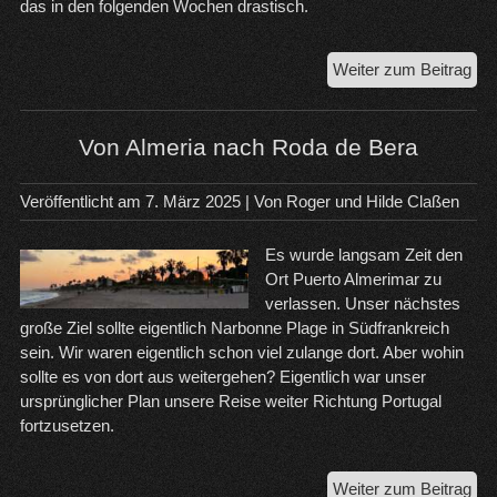
das in den folgenden Wochen drastisch.
Adi
Weiter zum Beitrag
Alm
Von Almeria nach Roda de Bera
Veröffentlicht am
7. März 2025
| Von
Roger und Hilde Claßen
Es wurde langsam Zeit den
Ort Puerto Almerimar zu
verlassen. Unser nächstes
große Ziel sollte eigentlich Narbonne Plage in Südfrankreich
sein. Wir waren eigentlich schon viel zulange dort. Aber wohin
sollte es von dort aus weitergehen? Eigentlich war unser
ursprünglicher Plan unsere Reise weiter Richtung Portugal
fortzusetzen.
Vo
Weiter zum Beitrag