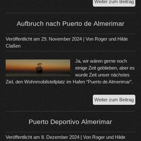
Ein
Weiter zum Beitrag
neu
Leb
Aufbruch nach Puerto de Almerimar
Veröffentlicht am
29. November 2024
| Von
Roger und Hilde
Claßen
Ja, wir wären gerne noch
einige Zeit geblieben, aber es
wurde Zeit unser nächstes
Ziel, den Wohnmobilstellplatz im Hafen “Puerto de Almerimar”.
Auf
Weiter zum Beitrag
na
Pue
Puerto Deportivo Almerimar
Veröffentlicht am
8. Dezember 2024
| Von
Roger und Hilde