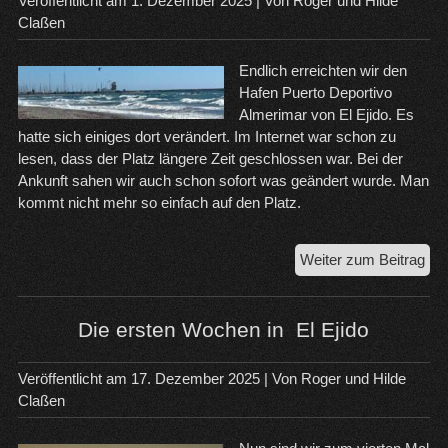
Veröffentlicht am
1. Dezember 2025
| Von
Roger und Hilde
Wes
Claßen
Endlich erreichten wir den
Hafen Puerto Deportivo
Almerimar von El Ejido. Es
hatte sich einiges dort verändert. Im Internet war schon zu
lesen, dass der Platz längere Zeit geschlossen war. Bei der
Ankunft sahen wir auch schon sofort was geändert wurde. Man
kommt nicht mehr so einfach auf den Platz.
El
Weiter zum Beitrag
Eji
Pue
Dep
Die ersten Wochen in El Ejido
Alm
Veröffentlicht am
17. Dezember 2025
| Von
Roger und Hilde
Claßen