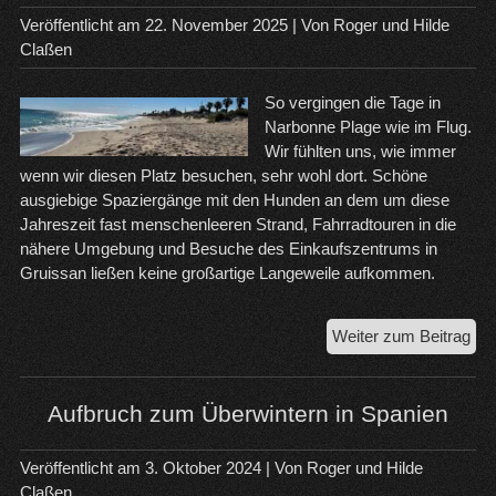
Veröffentlicht am
22. November 2025
| Von
Roger und Hilde
Claßen
So vergingen die Tage in
Narbonne Plage wie im Flug.
Wir fühlten uns, wie immer
wenn wir diesen Platz besuchen, sehr wohl dort. Schöne
ausgiebige Spaziergänge mit den Hunden an dem um diese
Jahreszeit fast menschenleeren Strand, Fahrradtouren in die
nähere Umgebung und Besuche des Einkaufszentrums in
Gruissan ließen keine großartige Langeweile aufkommen.
Na
Weiter zum Beitrag
Pla
bis
Ro
Aufbruch zum Überwintern in Spanien
de
Ber
Veröffentlicht am
3. Oktober 2024
| Von
Roger und Hilde
Claßen