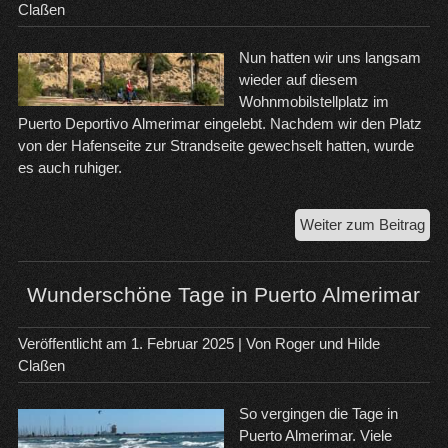
Claßen
Nun hatten wir uns langsam
wieder auf diesem
Wohnmobilstellplatz im
Puerto Deportivo Almerimar eingelebt. Nachdem wir den Platz
von der Hafenseite zur Strandseite gewechselt hatten, wurde
es auch ruhiger.
Pue
Weiter zum Beitrag
Wunderschöne Tage in Puerto Almerimar
Veröffentlicht am
1. Februar 2025
| Von
Roger und Hilde
Claßen
So vergingen die Tage in
Puerto Almerimar. Viele