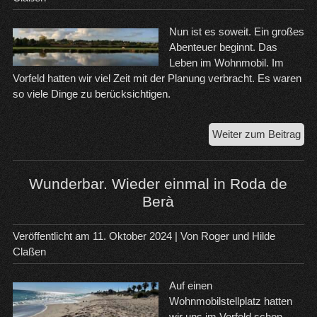
Nun ist es soweit. Ein großes
Abenteuer beginnt. Das
Leben im Wohnmobil. Im
Vorfeld hatten wir viel Zeit mit der Planung verbracht. Es waren
so viele Dinge zu berücksichtigen.
Auf
Weiter zum Beitrag
zu
Übe
in
Wunderbar. Wieder einmal in Roda de
Spa
Berà
Veröffentlicht am
11. Oktober 2024
| Von
Roger und Hilde
Claßen
Auf einen
Wohnmobilstellplatz hatten
wir uns im Vorfeld schon