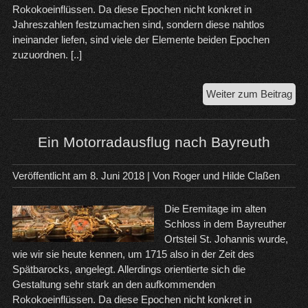
Rokokoeinflüssen. Da diese Epochen nicht konkret in
Jahreszahlen festzumachen sind, sondern diese nahtlos
ineinander liefen, sind viele der Elemente beiden Epochen
zuzuordnen. [..]
Die
Weiter zum Beitrag
Ere
vo
Bay
Ein Motorradausflug nach Bayreuth
Veröffentlicht am
8. Juni 2018
| Von
Roger und Hilde Claßen
Die Eremitage im alten
Schloss in dem Bayreuther
Ortsteil St. Johannis wurde,
wie wir sie heute kennen, um 1715 also in der Zeit des
Spätbarocks, angelegt. Allerdings orientierte sich die
Gestaltung sehr stark an den aufkommenden
Rokokoeinflüssen. Da diese Epochen nicht konkret in