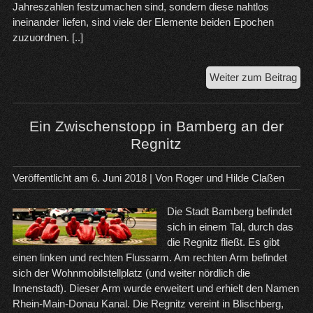
Jahreszahlen festzumachen sind, sondern diese nahtlos
ineinander liefen, sind viele der Elemente beiden Epochen
zuzuordnen. [..]
Ein
Weiter zum Beitrag
Mot
na
Bay
Ein Zwischenstopp in Bamberg an der
Regnitz
Veröffentlicht am
6. Juni 2018
| Von
Roger und Hilde Claßen
Die Stadt Bamberg befindet
sich in einem Tal, durch das
die Regnitz fließt. Es gibt
einen linken und rechten Flussarm. Am rechten Arm befindet
sich der Wohnmobilstellplatz (und weiter nördlich die
Innenstadt). Dieser Arm wurde erweitert und erhielt den Namen
Rhein-Main-Donau Kanal. Die Regnitz vereint in Blischberg,