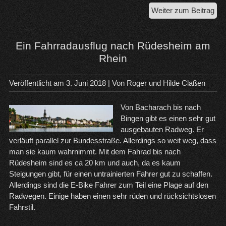
Ein
Weiter zum Beitrag
Zwi
in
Bac
Ein Fahrradausflug nach Rüdesheim am
am
Rhein
Rhe
Veröffentlicht am
3. Juni 2018
| Von
Roger und Hilde Claßen
Von Bacharach bis nach
Bingen gibt es einen sehr gut
ausgebauten Radweg. Er
verläuft parallel zur Bundesstraße. Allerdings so weit weg, dass
man sie kaum wahrnimmt. Mit dem Fahrad bis nach
Rüdesheim sind es ca 20 km und auch, da es kaum
Steigungen gibt, für einen untrainierten Fahrer gut zu schaffen.
Allerdings sind die E-Bike Fahrer zum Teil eine Plage auf den
Radwegen. Einige haben einen sehr rüden und rücksichtslosen
Fahrstil.