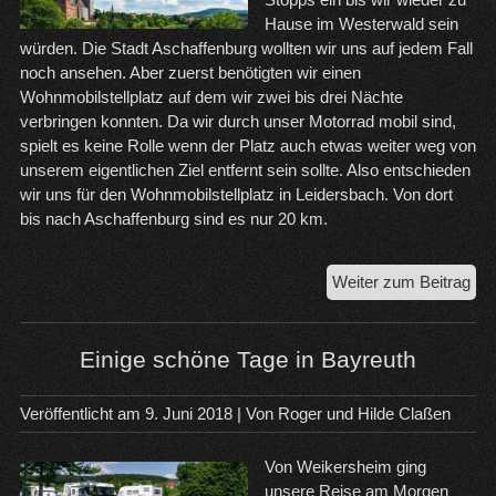
Hause im Westerwald sein
würden. Die Stadt Aschaffenburg wollten wir uns auf jedem Fall
noch ansehen. Aber zuerst benötigten wir einen
Wohnmobilstellplatz auf dem wir zwei bis drei Nächte
verbringen konnten. Da wir durch unser Motorrad mobil sind,
spielt es keine Rolle wenn der Platz auch etwas weiter weg von
unserem eigentlichen Ziel entfernt sein sollte. Also entschieden
wir uns für den Wohnmobilstellplatz in Leidersbach. Von dort
bis nach Aschaffenburg sind es nur 20 km.
Ein
Weiter zum Beitrag
Sto
in
Lei
Einige schöne Tage in Bayreuth
bei
Asc
Veröffentlicht am
9. Juni 2018
| Von
Roger und Hilde Claßen
Von Weikersheim ging
unsere Reise am Morgen