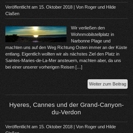
Veröffentlicht am
15. Oktober 2018
| Von
Roger und Hilde
Claßen
Wir verließen den
Wohnmobilstellplatz in
Narbonne Plage und
machten uns auf den Weg Richtung Osten immer an der Küste
entlang. Eigentlich wollten wir als nächstes Ziel den Platz in
Saintes-Maries-de-La-Mer ansteuern, machten aber, da uns
bei einer unserer vorherigen Reisen […]
Sai
Weiter zum Beitrag
Cyp
un
Sai
Hyeres, Cannes und der Grand-Canyon-
Mar
du-Verdon
de-
la-
Veröffentlicht am
15. Oktober 2018
| Von
Roger und Hilde
Me