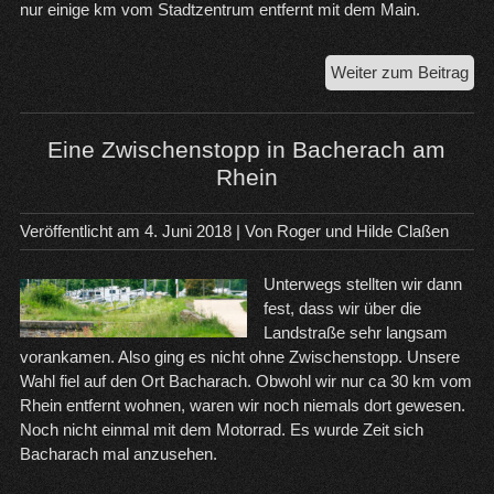
nur einige km vom Stadtzentrum entfernt mit dem Main.
Ein
Weiter zum Beitrag
Zwi
in
Ba
Eine Zwischenstopp in Bacherach am
an
Rhein
der
Reg
Veröffentlicht am
4. Juni 2018
| Von
Roger und Hilde Claßen
Unterwegs stellten wir dann
fest, dass wir über die
Landstraße sehr langsam
vorankamen. Also ging es nicht ohne Zwischenstopp. Unsere
Wahl fiel auf den Ort Bacharach. Obwohl wir nur ca 30 km vom
Rhein entfernt wohnen, waren wir noch niemals dort gewesen.
Noch nicht einmal mit dem Motorrad. Es wurde Zeit sich
Bacharach mal anzusehen.