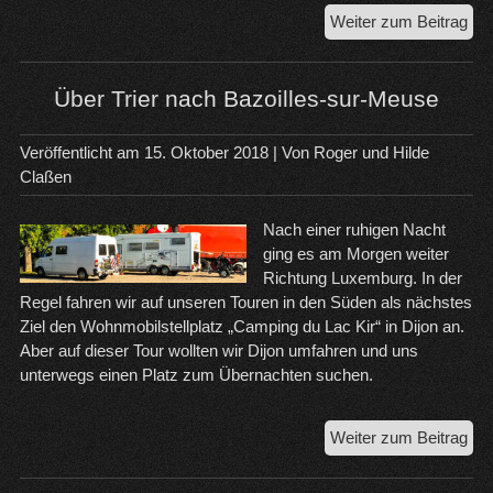
Ein
Weiter zum Beitrag
Fah
na
Rü
Über Trier nach Bazoilles-sur-Meuse
am
Rhe
Veröffentlicht am
15. Oktober 2018
| Von
Roger und Hilde
Claßen
Nach einer ruhigen Nacht
ging es am Morgen weiter
Richtung Luxemburg. In der
Regel fahren wir auf unseren Touren in den Süden als nächstes
Ziel den Wohnmobilstellplatz „Camping du Lac Kir“ in Dijon an.
Aber auf dieser Tour wollten wir Dijon umfahren und uns
unterwegs einen Platz zum Übernachten suchen.
Üb
Weiter zum Beitrag
Trie
na