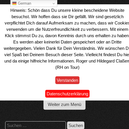
Skip
German
to
Hinweis: Schön dass Du unsere kleine bescheidene Website
content
besuchst. Wir hoffen dass sie Dir gefällt. Wir sind gesetzlich
verpflichtet Dich darauf Aufmerksam zu machen, dass wir Cookie
verwenden um die Nutzerfreundlichkeit zu verbessern. Mit einem
Klick stimmst Du zu, davon Kenntnis durch uns erhalten zu haben
Es werden aber keinerlei Daten gespeichert oder an Dritte
weitergegeben. Vielen Dank für Dein Verständnis. Wir wünschen D
viel Spaß bei Deinem Besuch dieser Seite. Vielleicht findest Du hie
und da einige hilfreiche Informationen. Roger und Hildegard Claße
(RH on Tour)
Verstanden
Wohnmobil Reiseblog Roger & Hilde
Datenschutzerklärung
Weiter zum Menü
Suchen