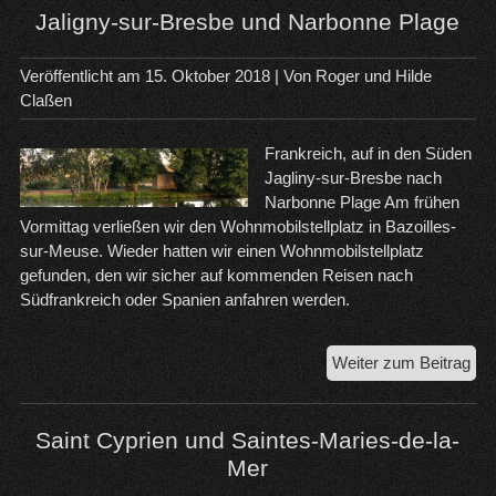
Baz
Jaligny-sur-Bresbe und Narbonne Plage
sur
Me
Veröffentlicht am
15. Oktober 2018
| Von
Roger und Hilde
Claßen
Frankreich, auf in den Süden
Jagliny-sur-Bresbe nach
Narbonne Plage Am frühen
Vormittag verließen wir den Wohnmobilstellplatz in Bazoilles-
sur-Meuse. Wieder hatten wir einen Wohnmobilstellplatz
gefunden, den wir sicher auf kommenden Reisen nach
Südfrankreich oder Spanien anfahren werden.
Jal
Weiter zum Beitrag
sur
Bre
un
Saint Cyprien und Saintes-Maries-de-la-
Na
Mer
Pla