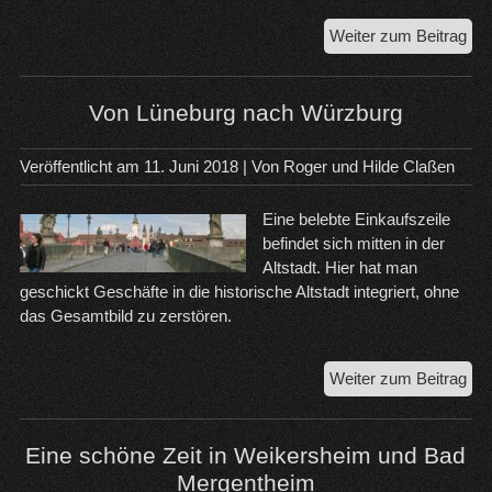
Wil
Weiter zum Beitrag
un
da
Ma
Von Lüneburg nach Würzburg
Veröffentlicht am
11. Juni 2018
| Von
Roger und Hilde Claßen
Eine belebte Einkaufszeile
befindet sich mitten in der
Altstadt. Hier hat man
geschickt Geschäfte in die historische Altstadt integriert, ohne
das Gesamtbild zu zerstören.
Vo
Weiter zum Beitrag
Lün
na
Wü
Eine schöne Zeit in Weikersheim und Bad
Mergentheim