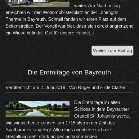
weiter. Am Nachmittag
erreichten wir den Wohnmobilstellplatz an der Lohengrin
Therme in Bayreuth. Schnell fanden wir einen Platz auf dem
Seitenstreifen. Der Vorteil war hier, dass sich direkt angrenzend
ein Wiese befindet. Gut für unsere Hunde[..]
Ein
Weiter zum Beitrag
sc
Tag
in
Die Eremitage von Bayreuth
Bay
Veröffentlicht am
7. Juni 2018
| Von
Roger und Hilde Claßen
Die Eremitage im alten
Schloss in dem Bayreuther
Ortsteil St. Johannis wurde,
wie wir sie heute kennen, um 1715 also in der Zeit des
Spätbarocks, angelegt. Allerdings orientierte sich die
Gestaltung sehr stark an den aufkommenden