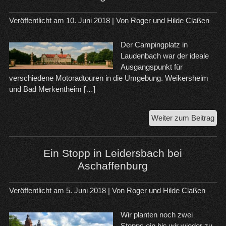
Veröffentlicht am
10. Juni 2018
| Von
Roger und Hilde Claßen
Der Campingplatz in
Laudenbach war der ideale
Ausgangspunkt für
verschiedene Motoradtouren in die Umgebung. Weikersheim
und Bad Merkentheim […]
Ein
Weiter zum Beitrag
sc
Zei
in
Ein Stopp in Leidersbach bei
Wei
Aschaffenburg
un
Ba
Veröffentlicht am
5. Juni 2018
| Von
Roger und Hilde Claßen
Mer
Wir planten noch zwei
Stopps ein bis wir wieder zu