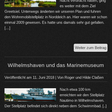
Nacht verbracht hatten, ging
es weiter mit dem Ziel
Greetsiel. Unterwegs änderten wir unseren Plan und fuhren
den Wohnmobilstellplatz in Norddeich an. Hier waren wir schon
einmal 2009 gewesen. Es hatte uns damals sehr gut gefallen.
[…]
Üb
Weiter zum Beitrag
Gr
na
Gre
Wilhelmshaven und das Marinemuseum
un
Nor
Veröffentlicht am
11. Juni 2018
| Von
Roger und Hilde Claßen
Nach etwa 100 km
erreichten wir den Stellplatz
Nautimo in Wilhelmshaven.
Der Stellplatz befindet sich direkt neben dem Schwimmbad. [..]