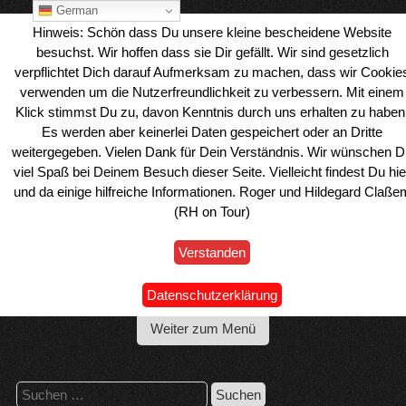
Skip
German
to
Hinweis: Schön dass Du unsere kleine bescheidene Website
content
besuchst. Wir hoffen dass sie Dir gefällt. Wir sind gesetzlich
verpflichtet Dich darauf Aufmerksam zu machen, dass wir Cookie
verwenden um die Nutzerfreundlichkeit zu verbessern. Mit einem
Klick stimmst Du zu, davon Kenntnis durch uns erhalten zu haben
Es werden aber keinerlei Daten gespeichert oder an Dritte
weitergegeben. Vielen Dank für Dein Verständnis. Wir wünschen D
viel Spaß bei Deinem Besuch dieser Seite. Vielleicht findest Du hie
und da einige hilfreiche Informationen. Roger und Hildegard Claße
(RH on Tour)
Verstanden
Wohnmobil Reiseblog Roger & Hilde
Datenschutzerklärung
Weiter zum Menü
Suchen