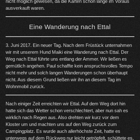
nicht möglich gewesen, da die Karten schon lange im Voraus
ausverkauft waren.
Eine Wanderung nach
Ettal
3. Juni 2017. Ein neuer Tag. Nach dem Früstück unternahmen
wir mit unserem Hund Maiki eine Wanderung nach Ettal. Der
Weg nach Ettal führte uns entlang der Ammer. Wir ließen es
gemütlich angehen. Paul schaffte kein anspruchsvolles Tempo
nicht mehr und solch langen Wanderungen schon überhaupt
nicht. Aus diesem Grund ließen wir ihn an diesem Tag im
Wohnmobil zurück.
Nach einiger Zeit erreichten wir Ettal. Auf dem Weg dort hin
hatte sich das Wetter schon verschlechtert, aber nun sah es
wirklich nach Regen aus. Also drehten wir kurz vor dem
Kloster um und machten uns auf den Weg zurück zum
Campingplatz. Es wurde auch allerhöchste Zeit, hatte es
unterwegs auf dem Rückweg nur leicht getröpfelt, schüttete es,