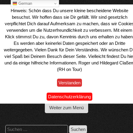
Skip
German
to
Hinweis: Schön dass Du unsere kleine bescheidene Website
content
besuchst. Wir hoffen dass sie Dir gefällt. Wir sind gesetzlich
verpflichtet Dich darauf Aufmerksam zu machen, dass wir Cookie
verwenden um die Nutzerfreundlichkeit zu verbessern. Mit einem
Klick stimmst Du zu, davon Kenntnis durch uns erhalten zu haben
Es werden aber keinerlei Daten gespeichert oder an Dritte
weitergegeben. Vielen Dank für Dein Verständnis. Wir wünschen D
viel Spaß bei Deinem Besuch dieser Seite. Vielleicht findest Du hie
und da einige hilfreiche Informationen. Roger und Hildegard Claße
(RH on Tour)
Verstanden
Wohnmobil Reiseblog Roger & Hilde
Datenschutzerklärung
Weiter zum Menü
Suchen