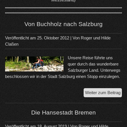
Von Buchholz nach Salzburg
Veröffentlicht am
25. Oktober 2012
| Von
Roger und Hilde
Claßen
Unsere Reise führte uns
quer durch das wunderbare
Salzburger Land. Unterwegs
beschlossen wir in der Stadt Salzburg einen Stopp einzulegen.
Vo
Weiter zum Beitrag
Buc
na
Sal
Die Hansestadt Bremen
Veröffentlicht am
18. August 2019
| Von
Roger und Hilde