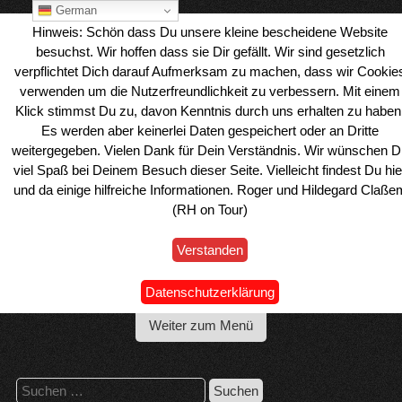
Skip
German
to
Hinweis: Schön dass Du unsere kleine bescheidene Website
content
besuchst. Wir hoffen dass sie Dir gefällt. Wir sind gesetzlich
verpflichtet Dich darauf Aufmerksam zu machen, dass wir Cookie
verwenden um die Nutzerfreundlichkeit zu verbessern. Mit einem
Klick stimmst Du zu, davon Kenntnis durch uns erhalten zu haben
Es werden aber keinerlei Daten gespeichert oder an Dritte
weitergegeben. Vielen Dank für Dein Verständnis. Wir wünschen D
viel Spaß bei Deinem Besuch dieser Seite. Vielleicht findest Du hie
und da einige hilfreiche Informationen. Roger und Hildegard Claße
(RH on Tour)
Verstanden
Wohnmobil Reiseblog Roger & Hilde
Datenschutzerklärung
Weiter zum Menü
Suchen