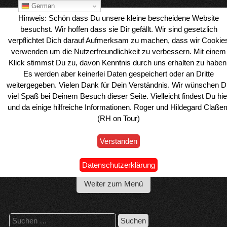
Skip
German
to
Hinweis: Schön dass Du unsere kleine bescheidene Website
content
besuchst. Wir hoffen dass sie Dir gefällt. Wir sind gesetzlich
verpflichtet Dich darauf Aufmerksam zu machen, dass wir Cookie
verwenden um die Nutzerfreundlichkeit zu verbessern. Mit einem
Klick stimmst Du zu, davon Kenntnis durch uns erhalten zu haben
Es werden aber keinerlei Daten gespeichert oder an Dritte
weitergegeben. Vielen Dank für Dein Verständnis. Wir wünschen D
viel Spaß bei Deinem Besuch dieser Seite. Vielleicht findest Du hie
und da einige hilfreiche Informationen. Roger und Hildegard Claße
(RH on Tour)
Verstanden
Wohnmobil Reiseblog Roger & Hilde
Datenschutzerklärung
Weiter zum Menü
Suchen