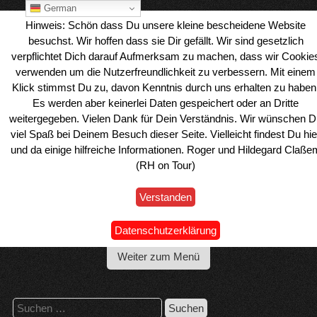
Skip
German
to
Hinweis: Schön dass Du unsere kleine bescheidene Website
content
besuchst. Wir hoffen dass sie Dir gefällt. Wir sind gesetzlich
verpflichtet Dich darauf Aufmerksam zu machen, dass wir Cookie
verwenden um die Nutzerfreundlichkeit zu verbessern. Mit einem
Klick stimmst Du zu, davon Kenntnis durch uns erhalten zu haben
Es werden aber keinerlei Daten gespeichert oder an Dritte
weitergegeben. Vielen Dank für Dein Verständnis. Wir wünschen D
viel Spaß bei Deinem Besuch dieser Seite. Vielleicht findest Du hie
und da einige hilfreiche Informationen. Roger und Hildegard Claße
(RH on Tour)
Verstanden
Wohnmobil Reiseblog Roger & Hilde
Datenschutzerklärung
Weiter zum Menü
Suchen