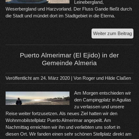
Leinebergland,
Weserbergland und Harzvorland. Der Fluss Gande fließt durch
die Stadt und mündet dort im Stadtgebiet in die Eterna.
Zwe
Weiter zum Beitrag
Tag
in
Ba
Puerto Almerimar (El Ejido) in der
Ga
Gemeinde Almeria
Veröffentlicht am
24. März 2020
| Von
Roger und Hilde Claßen
Am Morgen entschieden wir
den Campingplatz in Aguilas
zu verlassen und unsere
Reise weiter fortzusetzen. Als neues Ziel hatten wir den
Wohnmobilstellplatz Puerto Almerimar angepeilt. Am
Nachmittag erreichten wir ihn und verliebten uns sofort in
diesen Ort. Wir fanden einen sehr schönen Stellplatz direkt am