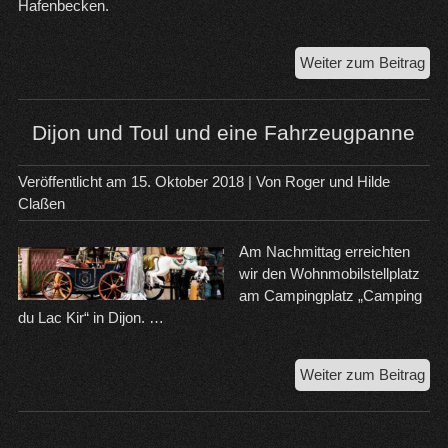
Hafenbecken.
Pue
Weiter zum Beitrag
Alm
(El
Eji
Dijon und Toul und eine Fahrzeugpanne
in
der
Veröffentlicht am
15. Oktober 2018
| Von
Roger und Hilde
Ge
Claßen
Alm
Am Nachmittag erreichten
wir den Wohnmobilstellplatz
am Campingplatz „Camping
du Lac Kir“ in Dijon. …
Dij
Weiter zum Beitrag
un
Tou
un