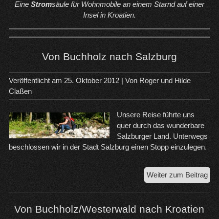
Eine
Strom
säule für Wohnmobile an einem Starnd auf einer
Insel in Kroatien.
Von Buchholz nach Salzburg
Veröffentlicht am
25. Oktober 2012
| Von
Roger und Hilde
Claßen
Unsere Reise führte uns
quer durch das wunderbare
Salzburger Land. Unterwegs
beschlossen wir in der Stadt Salzburg einen Stopp einzulegen.
Vo
Weiter zum Beitrag
Buc
na
Sal
Von Buchholz/Westerwald nach Kroatien