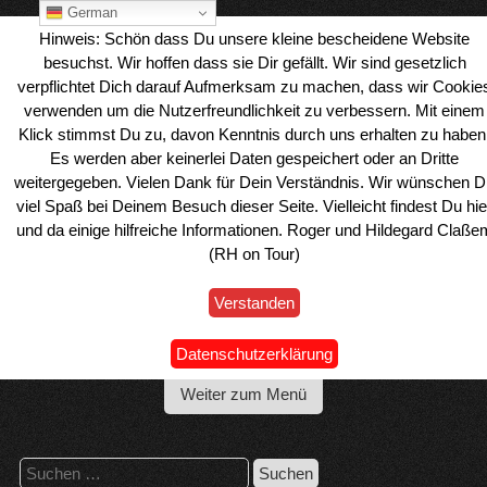
Skip
German
to
Hinweis: Schön dass Du unsere kleine bescheidene Website
content
besuchst. Wir hoffen dass sie Dir gefällt. Wir sind gesetzlich
verpflichtet Dich darauf Aufmerksam zu machen, dass wir Cookie
verwenden um die Nutzerfreundlichkeit zu verbessern. Mit einem
Klick stimmst Du zu, davon Kenntnis durch uns erhalten zu haben
Es werden aber keinerlei Daten gespeichert oder an Dritte
weitergegeben. Vielen Dank für Dein Verständnis. Wir wünschen D
viel Spaß bei Deinem Besuch dieser Seite. Vielleicht findest Du hie
und da einige hilfreiche Informationen. Roger und Hildegard Claße
(RH on Tour)
Verstanden
Wohnmobil Reiseblog Roger & Hilde
Datenschutzerklärung
Weiter zum Menü
Suchen