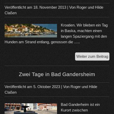
Veröffentlicht am
18. November 2013
| Von
Roger und Hilde
Claßen
Kroatien. Wir blieben ein Tag
in Baska, machten einen
langen Spaziergang mit den
Hunden am Strand entlang, genossen die …..
Vo
Weiter zum Beitrag
Buc
na
Kro
Zwei Tage in Bad Gandersheim
Veröffentlicht am
5. Oktober 2023
| Von
Roger und Hilde
Claßen
Bad Ganderheim ist ein
Kurort zwischen