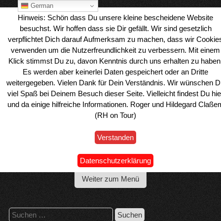
Skip
German
to
Hinweis: Schön dass Du unsere kleine bescheidene Website
content
besuchst. Wir hoffen dass sie Dir gefällt. Wir sind gesetzlich
verpflichtet Dich darauf Aufmerksam zu machen, dass wir Cookie
verwenden um die Nutzerfreundlichkeit zu verbessern. Mit einem
Klick stimmst Du zu, davon Kenntnis durch uns erhalten zu haben
Es werden aber keinerlei Daten gespeichert oder an Dritte
weitergegeben. Vielen Dank für Dein Verständnis. Wir wünschen D
viel Spaß bei Deinem Besuch dieser Seite. Vielleicht findest Du hie
und da einige hilfreiche Informationen. Roger und Hildegard Claße
(RH on Tour)
Verstanden
Wohnmobil Reiseblog Roger & Hilde
Datenschutzerklärung
Weiter zum Menü
Suchen