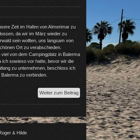
sere Zeit im Hafen von Almerimar zu
lossen, da wir im März wieder zu
wald sein wollten, uns langsam von
hönen Ort zu verabschieden.
n viel von dem Campingplatz in Balerma
ich sowieso vor hatte, bevor wir die
tlang zu unternehmen, beschloss ich
 Balerma zu verbinden.
Die
Weiter zum Beitrag
letzten
Tage
in
El
Ejido
oger & Hilde