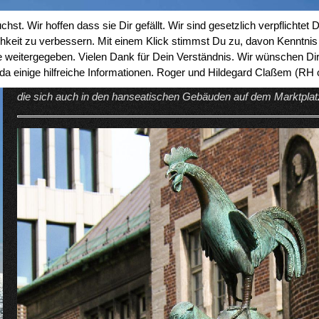
t. Wir hoffen dass sie Dir gefällt. Wir sind gesetzlich verpflichtet
Schlagwort:
Breme
keit zu verbessern. Mit einem Klick stimmst Du zu, davon Kenntnis 
te weitergegeben. Vielen Dank für Dein Verständnis. Wir wünschen Di
d da einige hilfreiche Informationen. Roger und Hildegard Claßem (RH 
Bremen ist eine norddeutsche Hansestadt an der Weser. Sie ist für
die sich auch in den hanseatischen Gebäuden auf dem Marktplatz