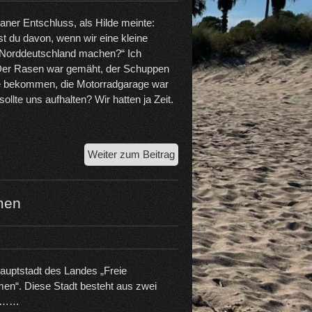
aner Entschluss, als Hilde meinte:
st du davon, wenn wir eine kleine
 Norddeutschland machen?“ Ich
 Der Rasen war gemäht, der Schuppen
e bekommen, die Motorradgarage war
ollte uns aufhalten? Wir hatten ja Zeit.
Mit
Weiter zum Beitrag
dem
Wohnmobil
nach
men
Münster
auptstadt des Landes „Freie
en“. Diese Stadt besteht aus zwei
l ……