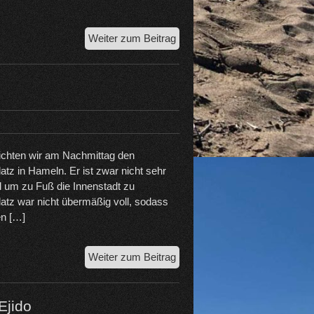
Die
Weiter zum Beitrag
Hansestadt
Bremen
ichten wir am Nachmittag den
atz in Hameln. Er ist zwar nicht sehr
l um zu Fuß die Innenstadt zu
latz war nicht übermäßig voll, sodass
en […]
Die
Weiter zum Beitrag
Stadt
Hameln
Ejido