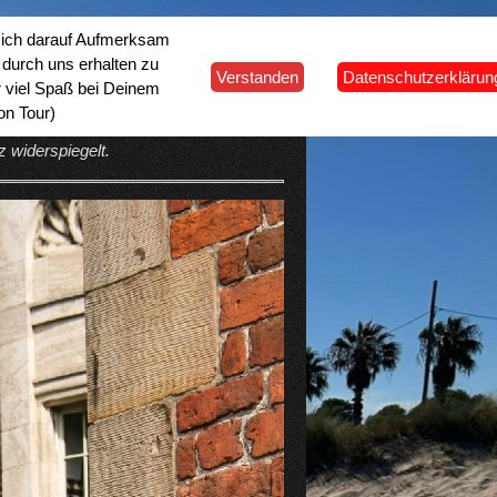
 Dich darauf Aufmerksam
n
durch uns erhalten zu
Verstanden
Datenschutzerklärun
r viel Spaß bei Deinem
on Tour)
 ihre Rolle in der Schifffahrt bekannt,
 widerspiegelt.