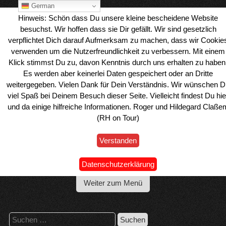
Skip
German
to
Hinweis: Schön dass Du unsere kleine bescheidene Website
content
besuchst. Wir hoffen dass sie Dir gefällt. Wir sind gesetzlich
verpflichtet Dich darauf Aufmerksam zu machen, dass wir Cookie
verwenden um die Nutzerfreundlichkeit zu verbessern. Mit einem
Klick stimmst Du zu, davon Kenntnis durch uns erhalten zu haben
Es werden aber keinerlei Daten gespeichert oder an Dritte
weitergegeben. Vielen Dank für Dein Verständnis. Wir wünschen D
viel Spaß bei Deinem Besuch dieser Seite. Vielleicht findest Du hie
und da einige hilfreiche Informationen. Roger und Hildegard Claße
(RH on Tour)
Verstanden
Wohnmobil Reiseblog Roger & Hilde
Datenschutzerklärung
Weiter zum Menü
Suchen