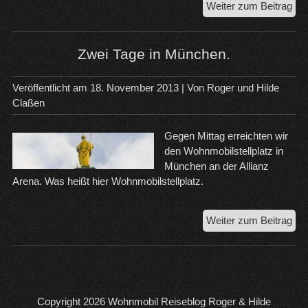
Die
Weiter zum Beitrag
Ins
Krk
un
Zwei Tage in München.
Gr
in
Veröffentlicht am
18. November 2013
| Von
Roger und Hilde
Ital
Claßen
Gegen Mittag erreichten wir
den Wohnmobilstellplatz in
München an der Allianz
Arena. Was heißt hier Wohnmobilstellplatz.
Zwe
Weiter zum Beitrag
Tag
in
Mü
Copyright 2026
Wohnmobil Reiseblog Roger & Hilde