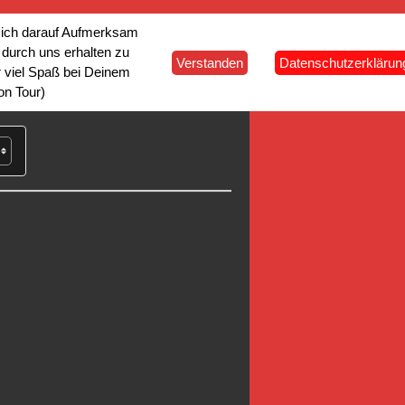
 Dich darauf Aufmerksam
nne Plage
durch uns erhalten zu
Verstanden
Datenschutzerklärun
r viel Spaß bei Deinem
on Tour)