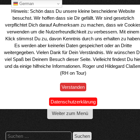
Skip
German
to
Hinweis: Schön dass Du unsere kleine bescheidene Website
content
besuchst. Wir hoffen dass sie Dir gefällt. Wir sind gesetzlich
verpflichtet Dich darauf Aufmerksam zu machen, dass wir Cookie
verwenden um die Nutzerfreundlichkeit zu verbessern. Mit einem
Klick stimmst Du zu, davon Kenntnis durch uns erhalten zu haben
Es werden aber keinerlei Daten gespeichert oder an Dritte
weitergegeben. Vielen Dank für Dein Verständnis. Wir wünschen D
viel Spaß bei Deinem Besuch dieser Seite. Vielleicht findest Du hie
und da einige hilfreiche Informationen. Roger und Hildegard Claße
(RH on Tour)
Verstanden
Wohnmobil Reiseblog Roger & Hilde
Datenschutzerklärung
Weiter zum Menü
Suchen