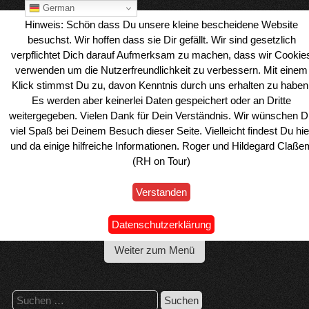
Skip
German
to
Hinweis: Schön dass Du unsere kleine bescheidene Website
content
besuchst. Wir hoffen dass sie Dir gefällt. Wir sind gesetzlich
verpflichtet Dich darauf Aufmerksam zu machen, dass wir Cookie
verwenden um die Nutzerfreundlichkeit zu verbessern. Mit einem
Klick stimmst Du zu, davon Kenntnis durch uns erhalten zu haben
Es werden aber keinerlei Daten gespeichert oder an Dritte
weitergegeben. Vielen Dank für Dein Verständnis. Wir wünschen D
viel Spaß bei Deinem Besuch dieser Seite. Vielleicht findest Du hie
und da einige hilfreiche Informationen. Roger und Hildegard Claße
(RH on Tour)
Verstanden
Wohnmobil Reiseblog Roger & Hilde
Datenschutzerklärung
Weiter zum Menü
Suchen