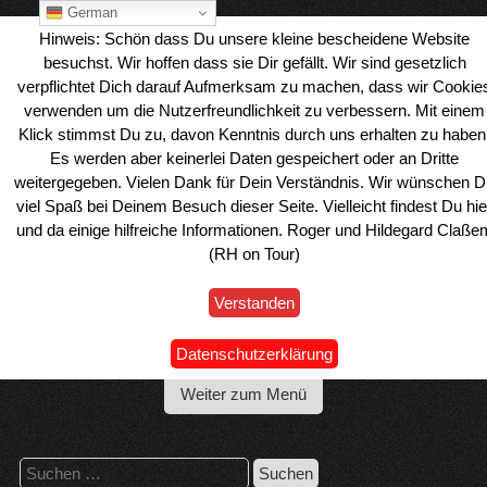
Skip
German
to
Hinweis: Schön dass Du unsere kleine bescheidene Website
content
besuchst. Wir hoffen dass sie Dir gefällt. Wir sind gesetzlich
verpflichtet Dich darauf Aufmerksam zu machen, dass wir Cookie
verwenden um die Nutzerfreundlichkeit zu verbessern. Mit einem
Klick stimmst Du zu, davon Kenntnis durch uns erhalten zu haben
Es werden aber keinerlei Daten gespeichert oder an Dritte
weitergegeben. Vielen Dank für Dein Verständnis. Wir wünschen D
viel Spaß bei Deinem Besuch dieser Seite. Vielleicht findest Du hie
und da einige hilfreiche Informationen. Roger und Hildegard Claße
(RH on Tour)
Verstanden
Wohnmobil Reiseblog Roger & Hilde
Datenschutzerklärung
Weiter zum Menü
Suchen