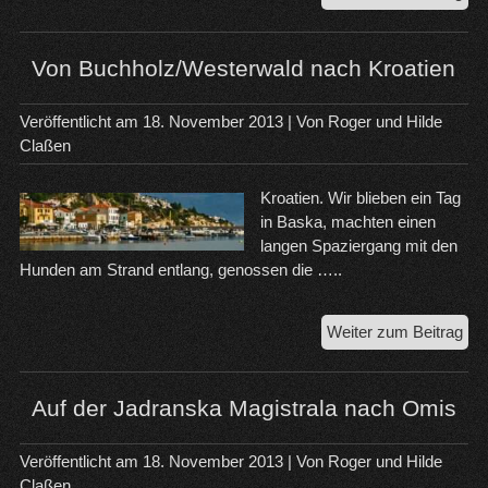
in
der
La
Von Buchholz/Westerwald nach Kroatien
Veröffentlicht am
18. November 2013
| Von
Roger und Hilde
Claßen
Kroatien. Wir blieben ein Tag
in Baska, machten einen
langen Spaziergang mit den
Hunden am Strand entlang, genossen die …..
Vo
Weiter zum Beitrag
Buc
na
Kro
Auf der Jadranska Magistrala nach Omis
Veröffentlicht am
18. November 2013
| Von
Roger und Hilde
Claßen