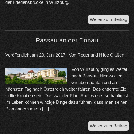
der Friedensbrücke in Würzburg.
Vo
Weiter zum Beitrag
Buc
na
Wü
Passau an der Donau
in
Bay
Veröffentlicht am
20. Juni 2017
| Von
Roger und Hilde Claßen
Von Würzburg ging es weiter
nach Passau. Hier wollten
wir übernachten und am
nächsten Tag nach Österreich weiter fahren. Das entfernte Ziel
sollte Kroatien sein. Das war der Plan. Aber wie es so häufig ist
im Leben können winzige Dinge dazu führen, dass man seinen
Plan ändern muss.[…]
Pa
Weiter zum Beitrag
an