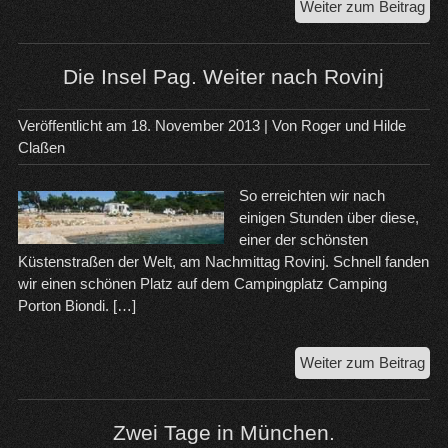
Die
Weiter zum Beitrag
Krk
Was
un
Die Insel Pag. Weiter nach Rovinj
Kri
Veröffentlicht am
18. November 2013
| Von
Roger und Hilde
Claßen
So erreichten wir nach
einigen Stunden über diese,
einer der schönsten
Küstenstraßen der Welt, am Nachmittag Rovinj. Schnell fanden
wir einen schönen Platz auf dem Campingplatz Camping
Porton Biondi. […]
Die
Weiter zum Beitrag
Ins
Pag
Wei
Zwei Tage in München.