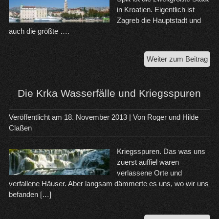
in Kroatien. Eigentlich ist
Zagreb die Hauptstadt und
auch die größte ….
Str
Weiter zum Beitrag
Spli
un
Sol
Die Krka Wasserfälle und Kriegsspuren
Veröffentlicht am
18. November 2013
| Von
Roger und Hilde
Claßen
Kriegsspuren. Das was uns
zuerst auffiel waren
verlassene Orte und
verfallene Häuser. Aber langsam dämmerte es uns, wo wir uns
befanden […]