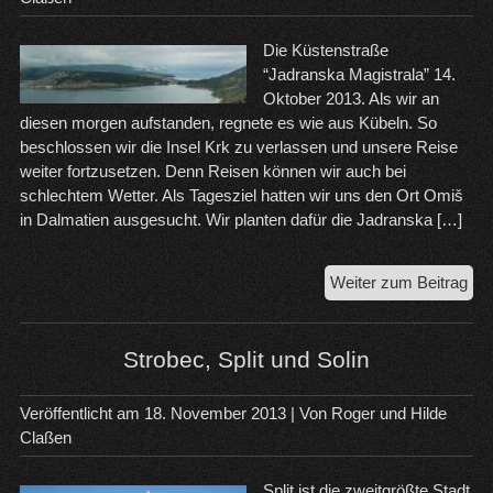
Die Küstenstraße
“Jadranska Magistrala” 14.
Oktober 2013. Als wir an
diesen morgen aufstanden, regnete es wie aus Kübeln. So
beschlossen wir die Insel Krk zu verlassen und unsere Reise
weiter fortzusetzen. Denn Reisen können wir auch bei
schlechtem Wetter. Als Tagesziel hatten wir uns den Ort Omiš
in Dalmatien ausgesucht. Wir planten dafür die Jadranska […]
Auf
Weiter zum Beitrag
der
Jad
Mag
Strobec, Split und Solin
na
Om
Veröffentlicht am
18. November 2013
| Von
Roger und Hilde
Claßen
Split ist die zweitgrößte Stadt