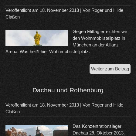
na
Rov
Veröffentlicht am
18. November 2013
| Von
Roger und Hilde
Claßen
Gegen Mittag erreichten wir
den Wohnmobilstellplatz in
München an der Allianz
Arena. Was heißt hier Wohnmobilstellplatz.
Zwe
Weiter zum Beitrag
Tag
in
Mü
Dachau und Rothenburg
Veröffentlicht am
18. November 2013
| Von
Roger und Hilde
Claßen
Das Konzentrationslager
Dachau 29. Oktober 2013.