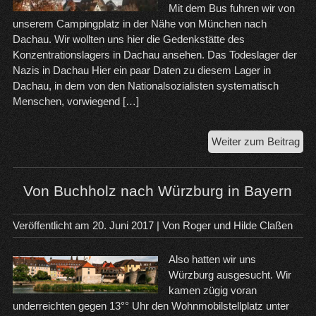
Mit dem Bus fuhren wir von
unserem Campingplatz in der Nähe von München nach
Dachau. Wir wollten uns hier die Gedenkstätte des
Konzentrationslagers in Dachau ansehen. Das Todeslager der
Nazis in Dachau Hier ein paar Daten zu diesem Lager in
Dachau, in dem von den Nationalsozialisten systematisch
Menschen, vorwiegend […]
Da
Weiter zum Beitrag
un
Rot
Von Buchholz nach Würzburg in Bayern
Veröffentlicht am
20. Juni 2017
| Von
Roger und Hilde Claßen
Also hatten wir uns
Würzburg ausgesucht. Wir
kamen zügig voran
underreichten gegen 13°° Uhr den Wohnmobilstellplatz unter