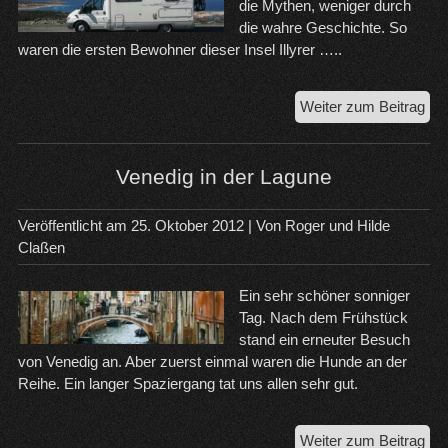
die Mythen, weniger durch
die wahre Geschichte. So
waren die ersten Bewohner dieser Insel Illyrer …..
Die
Weiter zum Beitrag
Ins
Krk
un
Venedig in der Lagune
Gr
in
Veröffentlicht am
25. Oktober 2012
| Von
Roger und Hilde
Ital
Claßen
Ein sehr schöner sonniger
Tag. Nach dem Frühstück
stand ein erneuter Besuch
von Venedig an. Aber zuerst einmal waren die Hunde an der
Reihe. Ein langer Spaziergang tat uns allen sehr gut.
Ven
Weiter zum Beitrag