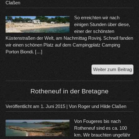
Claßen
So erreichten wir nach
einigen Stunden über diese,
einer der schönsten
Küstenstraßen der Welt, am Nachmittag Rovinj. Schnell fanden
wir einen schönen Platz auf dem Campingplatz Camping
Porton Biondi. […]
Die
Weiter zum Beitrag
Ins
Pag
Wei
Rotheneuf in der Bretagne
na
Rov
Veröffentlicht am
1. Juni 2015
| Von
Roger und Hilde Claßen
Von Fougeres bis nach
Rotheneuf sind es ca. 100
km. Wir brauchten ungefähr