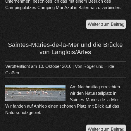
unternehmen, beschloss ich das mit einem Besuch des
Campingplatzes Camping Mar Azul in Balerma zu verbinden.
Die
Weiter zum Beitrag
let
Tag
in
Saintes-Maries-de-la-Mer und die Brücke
El
von Langlois/Arles
Eji
Veröffentlicht am
10. Oktober 2016
| Von
Roger und Hilde
Claßen
Am Nachmittag erreichten
wir den Naturstellplatz in
Saintes-Maries-de-la-Mer .
Wir fanden auf Anhieb einen schönen Platz mit Blick auf das
Naturschutzgebiet.
Sai
Weiter zum Beitrag