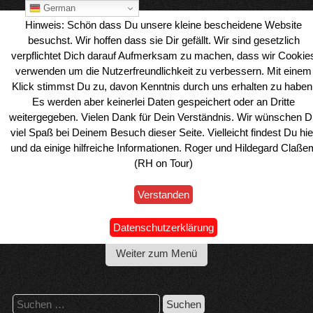
Skip
German
to
Hinweis: Schön dass Du unsere kleine bescheidene Website
content
besuchst. Wir hoffen dass sie Dir gefällt. Wir sind gesetzlich
verpflichtet Dich darauf Aufmerksam zu machen, dass wir Cookie
verwenden um die Nutzerfreundlichkeit zu verbessern. Mit einem
Klick stimmst Du zu, davon Kenntnis durch uns erhalten zu haben
Es werden aber keinerlei Daten gespeichert oder an Dritte
weitergegeben. Vielen Dank für Dein Verständnis. Wir wünschen D
viel Spaß bei Deinem Besuch dieser Seite. Vielleicht findest Du hie
und da einige hilfreiche Informationen. Roger und Hildegard Claße
(RH on Tour)
Verstanden
Wohnmobil Reiseblog Roger & Hilde
Datenschutzerklärung
Weiter zum Menü
Suchen