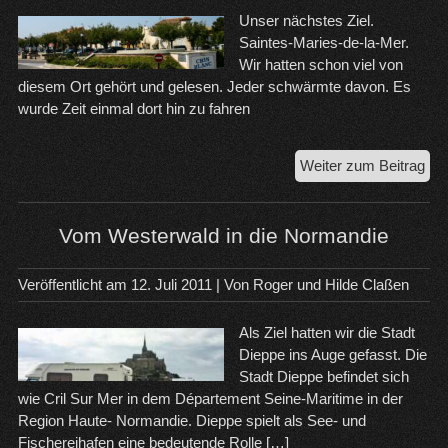
Unser nächstes Ziel.
Saintes-Maries-de-la-Mer.
Wir hatten schon viel von
diesem Ort gehört und gelesen. Jeder schwärmte davon. Es
wurde Zeit einmal dort hin zu fahren
Aig
Weiter zum Beitrag
Mor
un
Sai
Vom Westerwald in die Normandie
Mar
de-
Veröffentlicht am
12. Juli 2011
| Von
Roger und Hilde Claßen
la-
Me
Als Ziel hatten wir die Stadt
Dieppe ins Auge gefasst. Die
Stadt Dieppe befindet sich
wie Cril Sur Mer in dem Département Seine-Maritime in der
Region Haute- Normandie. Dieppe spielt als See- und
Fischereihafen eine bedeutende Rolle […]