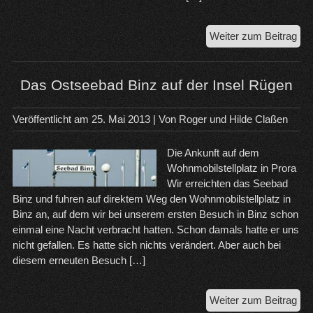
Vo
Weiter zum Beitrag
Wes
in
die
Das Ostseebad Binz auf der Insel Rügen
No
Veröffentlicht am
25. Mai 2013
| Von
Roger und Hilde Claßen
Die Ankunft auf dem
Wohnmobilstellplatz in Prora
Wir erreichten das Seebad
Binz und fuhren auf direktem Weg den Wohnmobilstellplatz in
Binz an, auf dem wir bei unserem ersten Besuch in Binz schon
einmal eine Nacht verbracht hatten. Schon damals hatte er uns
nicht gefallen. Es hatte sich nichts verändert. Aber auch bei
diesem erneuten Besuch […]
Da
Weiter zum Beitrag