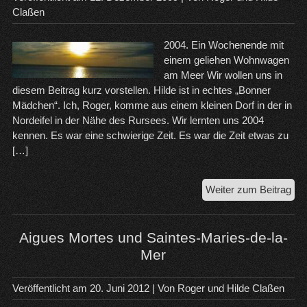
Claßen
2004. Ein Wochenende mit
einem geliehen Wohnwagen
am Meer Wir wollen uns in
diesem Beitrag kurz vorstellen. Hilde ist in echtes „Bonner
Mädchen“. Ich, Roger, komme aus einem kleinen Dorf in der in
Nordeifel in der Nähe des Rursees. Wir lernten uns 2004
kennen. Es war eine schwierige Zeit. Es war die Zeit etwas zu
[…]
Es
Weiter zum Beitrag
be
mit
ei
Aigues Mortes und Saintes-Maries-de-la-
Wo
Mer
Veröffentlicht am
20. Juni 2012
| Von
Roger und Hilde Claßen