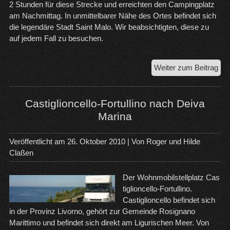
2 Stunden für diese Strecke und erreichten den Campingplatz
am Nachmittag. In unmittelbarer Nähe des Ortes befindet sich
die legendäre Stadt Saint Malo. Wir beabsichtigten, diese zu
auf jedem Fall zu besuchen.
Rot
Weiter zum Beitrag
in
der
Bre
Castiglioncello-Fortullino nach Deiva
Marina
Veröffentlicht am
26. Oktober 2010
| Von
Roger und Hilde
Claßen
Der Wohnmobilstellplatz Cas
tiglioncello-Fortullino.
Castiglioncello befindet sich
in der Provinz Livorno, gehört zur Gemeinde Rosignano
Marittimo und befindet sich direkt am Ligurischen Meer. Von