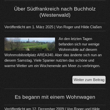
ein
wun
Über Südfrankreich nach Buchholz
Rei
(Westerwald)
Veröffentlicht am
1. März 2025
| Von
Roger und Hilde Claßen
An den letzten Tagen
befanden sich nur wenige
Wohnmobile auf diesem
Wohnmobilstellplatz AREA340. Aber das änderte sich nun an
diesem Samstag. Viele Spanier nutzten das schöne und
warme Wetter um ein Wochenende am Meer zu verbringen.
Üb
Weiter zum Beitrag
Süd
na
Buc
Es begann mit einem Wohnwagen
(We
Veröffentlicht am
12. Dezember 2009
| Von
Roger und Hilde