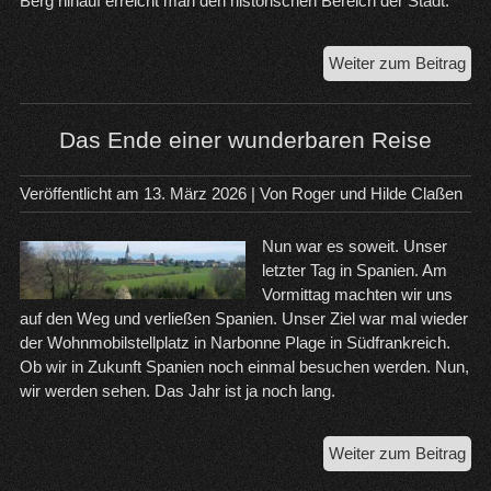
Berg hinauf erreicht man den historischen Bereich der Stadt.
Cre
Weiter zum Beitrag
un
Ro
de
Das Ende einer wunderbaren Reise
Ber
Veröffentlicht am
13. März 2026
| Von
Roger und Hilde Claßen
Nun war es soweit. Unser
letzter Tag in Spanien. Am
Vormittag machten wir uns
auf den Weg und verließen Spanien. Unser Ziel war mal wieder
der Wohnmobilstellplatz in Narbonne Plage in Südfrankreich.
Ob wir in Zukunft Spanien noch einmal besuchen werden. Nun,
wir werden sehen. Das Jahr ist ja noch lang.
Da
Weiter zum Beitrag
En