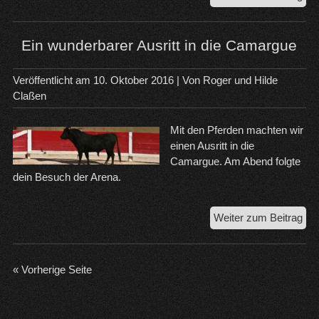
Mar
de-
la-
Ein wunderbarer Ausritt in die Camargue
Me
un
Veröffentlicht am
10. Oktober 2016
| Von
Roger und Hilde
die
Claßen
Brü
vo
Mit den Pferden machten wir
Lan
einen Ausritt in die
Camargue. Am Abend folgte
dein Besuch der Arena.
Ein
Weiter zum Beitrag
wun
Aus
in
« Vorherige Seite
die
Ca