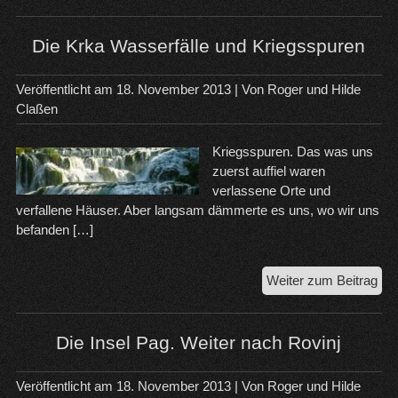
Os
Bin
auf
Die Krka Wasserfälle und Kriegsspuren
der
Ins
Veröffentlicht am
18. November 2013
| Von
Roger und Hilde
Rü
Claßen
Kriegsspuren. Das was uns
zuerst auffiel waren
verlassene Orte und
verfallene Häuser. Aber langsam dämmerte es uns, wo wir uns
befanden […]
Die
Weiter zum Beitrag
Krk
Was
un
Die Insel Pag. Weiter nach Rovinj
Kri
Veröffentlicht am
18. November 2013
| Von
Roger und Hilde