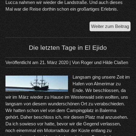
Lucca nahmen wir wieder die Landstraße. Und auch dieses
Mal war die Reise dorthin schon ein großartiges Erlebnis.
Cas
Weiter zum Beitrag
Fort
na
Dei
Die letzten Tage in El Ejido
Mar
Veröffentlicht am
21. März 2020
| Von
Roger und Hilde Claßen
Langsam ging unsere Zeit im
Hafen von Almerimar zu
Ende. Wir beschlossen, da
wir im März wieder zu Hause im Westerwald sein wollten, uns
langsam von diesem wunderschönen Ort zu verabschieden.
Wir hatten schon viel von dem Campingplatz in Balerma
gehört. Daher beschloss ich, mir diesen Platz mal anzusehen.
Da ich sowieso vor hatte, bevor wir die Gegend verlassen,
noch einemmal ein Motorradtour der Küste entlang zu