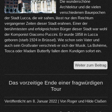
Die wunderschöne
Architektur und die vielen
verschiedenen Bauepochen
der Stadt Lucca, die wir sahen, lässt nur den Reichtum
vergangener Zeiten dieser Stadt erahnen. Einer der
berühmtesten und erfolgreichsten Bürger dieser Stadt war wohl
der Komponist Giacomo Puccini. Er wurde 1858 in Lucca
geboren (starb 1924 in Brüssel). Wie schon sein Vater und
auch sein Großvater verschrieb er sich der Musik. La Bohème,
Tosca oder Madam Butterfly fallen dem Kundigen sofort ein.
Luc
Weiter zum Beitrag
die
Sta
der
Das vorzeitige Ende einer fragwürdigen
10
Tour
Kir
Veröffentlicht am
8. Januar 2022
| Von
Roger und Hilde Claßen