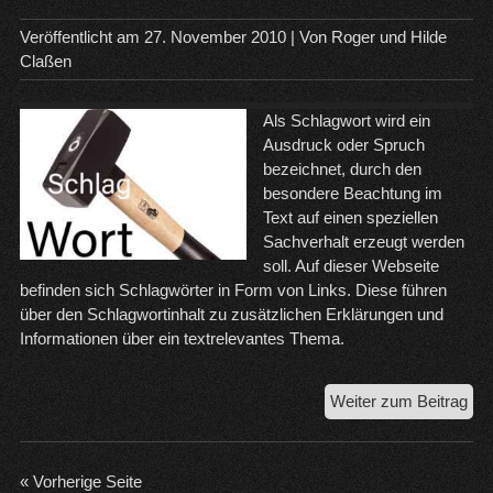
Me
un
Veröffentlicht am
27. November 2010
| Von
Roger und Hilde
die
Claßen
Brü
vo
Als Schlagwort wird ein
Lan
Ausdruck oder Spruch
bezeichnet, durch den
besondere Beachtung im
Text auf einen speziellen
Sachverhalt erzeugt werden
soll. Auf dieser Webseite
befinden sich Schlagwörter in Form von Links. Diese führen
über den Schlagwortinhalt zu zusätzlichen Erklärungen und
Informationen über ein textrelevantes Thema.
Sch
Weiter zum Beitrag
Ver
« Vorherige Seite