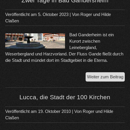
Zwei Tage in Bad Gandersheim
El
Eji
Veröffentlicht am
5. Oktober 2023
| Von
Roger und Hilde
in
Claßen
Spa
Bad Ganderheim ist ein
Kurort zwischen
Leinebergland,
Weserbergland und Harzvorland. Der Fluss Gande fließt durch
die Stadt und mündet dort im Stadtgebiet in die Eterna.
Zwe
Weiter zum Beitrag
Tag
in
Ba
Lucca, die Stadt der 100 Kirchen
Ga
Veröffentlicht am
19. Oktober 2010
| Von
Roger und Hilde
Claßen