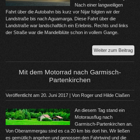
Nach einer langweiligen
Fahrt über die Autobahn bis kurz vor Nijar folgten wir der
Landstraße bis nach Aguamarga. Diese Fahrt über die
Landstraße war landschaftlich ein Erlebnis. Rechts und links
der Straße war die Mandelblüte schon in vollem Gange.
Vo
Weiter zum Beitrag
Ag
Am
na
Mit dem Motorrad nach Garmisch-
Tar
Partenkirchen
Veröffentlicht am
20. Juni 2017
| Von
Roger und Hilde Claßen
An diesem Tag stand ein
Motorausflug nach
Garmisch-Partenkirchen an.
Von Oberammergau sind es ca 20 km bis dort hin. Wir ließen
es gemütlich angehen und genossen den Fahrtwind und die