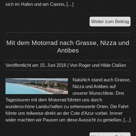
sich im Hafen und am Casino, […]
Int
Weiter zum Beitrag
Fil
in
Ca
Mit dem Motorrad nach Grasse, Nizza und
20
Antibes
Veröffentlicht am
15. Juni 2016
| Von
Roger und Hilde Claßen
Natürlich stand auch Grasse,
Nizza und Antibes auf
unserer Wunschliste. Drei
Tagestouren mit dem Motorrad führten uns durch
wunderschöne Landschaften zu sehenswerte Orten. Die Fahrt
führte uns teilweise direkt an der Cote d’Azur vorbei. Immer
wider machten wir Pausen um diese Aussicht zu genießen. […]