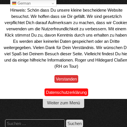
Skip
German
to
Hinweis: Schön dass Du unsere kleine bescheidene Website
content
besuchst. Wir hoffen dass sie Dir gefällt. Wir sind gesetzlich
verpflichtet Dich darauf Aufmerksam zu machen, dass wir Cookie
verwenden um die Nutzerfreundlichkeit zu verbessern. Mit einem
Klick stimmst Du zu, davon Kenntnis durch uns erhalten zu haben
Es werden aber keinerlei Daten gespeichert oder an Dritte
weitergegeben. Vielen Dank für Dein Verständnis. Wir wünschen D
viel Spaß bei Deinem Besuch dieser Seite. Vielleicht findest Du hie
und da einige hilfreiche Informationen. Roger und Hildegard Claße
(RH on Tour)
Verstanden
Wohnmobil Reiseblog Roger & Hilde
Datenschutzerklärung
Weiter zum Menü
Suchen