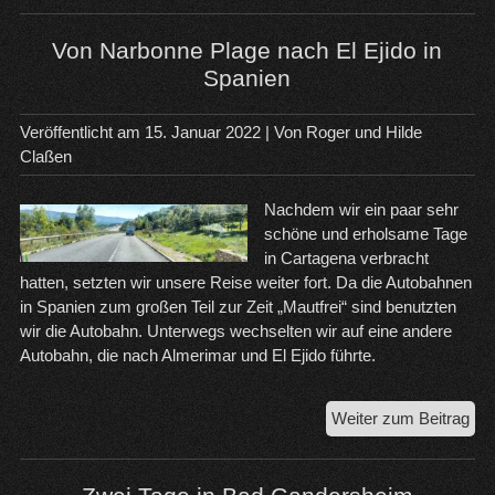
Wo
zu
Von Narbonne Plage nach El Ejido in
Übe
Spanien
na
Spa
Veröffentlicht am
15. Januar 2022
| Von
Roger und Hilde
Claßen
Nachdem wir ein paar sehr
schöne und erholsame Tage
in Cartagena verbracht
hatten, setzten wir unsere Reise weiter fort. Da die Autobahnen
in Spanien zum großen Teil zur Zeit „Mautfrei“ sind benutzten
wir die Autobahn. Unterwegs wechselten wir auf eine andere
Autobahn, die nach Almerimar und El Ejido führte.
Vo
Weiter zum Beitrag
Na
Pla
na