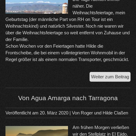
näher. Die
Weihnachtsfeiertage, mein
Geburtstag (der männliche Part von RH on Tour ist ein
Weihnachtskind) und natürlich Silvester. Noch nie waren wir
über die Weihnachtsfeiertage so weit entfernt von Zuhause und
der Familie.
Schon Wochen vor den Feiertagen hatte Hilde die
Frontscheibe, die bei einem vollintegrierten Wohnmobil in der
Regel größer ist als einem normalen Transporter, geschmückt.
Dre
Weiter zum Beitrag
wu
Mo
im
Von Agua Amarga nach Tarragona
Pue
Alm
Veröffentlicht am
20. März 2020
| Von
Roger und Hilde Claßen
Am frühen Morgen verließen
wir den Stellplatz in El Ejido.