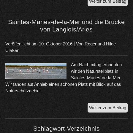
Mit
Weiter zum Beitrag
de
Mot
na
Saintes-Maries-de-la-Mer und die Brücke
Gra
von Langlois/Arles
Niz
un
Veröffentlicht am
10. Oktober 2016
| Von
Roger und Hilde
Ant
Claßen
Am Nachmittag erreichten
wir den Naturstellplatz in
Saintes-Maries-de-la-Mer .
Wir fanden auf Anhieb einen schönen Platz mit Blick auf das
Naturschutzgebiet.
Sai
Weiter zum Beitrag
Mar
de-
la-
Schlagwort-Verzeichnis