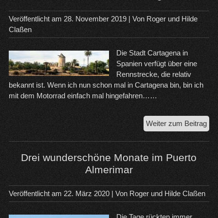
Veröffentlicht am
28. November 2019
| Von
Roger und Hilde
Claßen
Die Stadt Cartagena in
Spanien verfügt über eine
Rennstrecke, die relativ
bekannt ist. Wenn ich nun schon mal in Cartagena bin, bin ich
mit dem Motorrad einfach mal hingefahren……
Mot
Weiter zum Beitrag
Tou
na
Car
Drei wunderschöne Monate im Puerto
Almerimar
Veröffentlicht am
22. März 2020
| Von
Roger und Hilde Claßen
Die Tage rückten immer