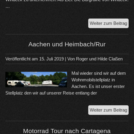
…
Mot
Weiter zum Beitrag
zur
Bur
Wi
Aachen und Heimbach/Rur
Veröffentlicht am
15. Juli 2019
| Von
Roger und Hilde Claßen
Mal wieder sind wir auf dem
Wohnmobilstellplatz in
Aachen. Es ist unser erster
Stellplatz den wir auf unserer Reise entlang der
Aa
Weiter zum Beitrag
un
Hei
Motorrad Tour nach Cartagena