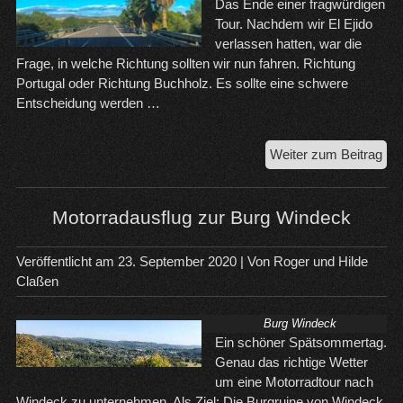
Das Ende einer fragwürdigen
Tour. Nachdem wir El Ejido
verlassen hatten, war die
Frage, in welche Richtung sollten wir nun fahren. Richtung
Portugal oder Richtung Buchholz. Es sollte eine schwere
Entscheidung werden …
Da
Weiter zum Beitrag
vor
En
ein
Motorradausflug zur Burg Windeck
fra
Tou
Veröffentlicht am
23. September 2020
| Von
Roger und Hilde
Claßen
Burg Windeck
Ein schöner Spätsommertag.
Genau das richtige Wetter
um eine Motorradtour nach
Windeck zu unternehmen. Als Ziel: Die Burgruine von Windeck.